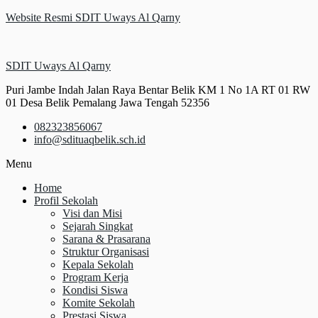
Website Resmi SDIT Uways Al Qarny
SDIT Uways Al Qarny
Puri Jambe Indah Jalan Raya Bentar Belik KM 1 No 1A RT 01 RW
01 Desa Belik Pemalang Jawa Tengah 52356
082323856067
info@sdituaqbelik.sch.id
Menu
Home
Profil Sekolah
Visi dan Misi
Sejarah Singkat
Sarana & Prasarana
Struktur Organisasi
Kepala Sekolah
Program Kerja
Kondisi Siswa
Komite Sekolah
Prestasi Siswa