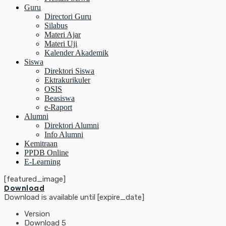
Guru
Directori Guru
Silabus
Materi Ajar
Materi Uji
Kalender Akademik
Siswa
Direktori Siswa
Ektrakurikuler
OSIS
Beasiswa
e-Raport
Alumni
Direktori Alumni
Info Alumni
Kemitraan
PPDB Online
E-Learning
[featured_image]
Download
Download is available until [expire_date]
Version
Download
5