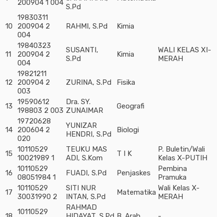
200904 1 004
S.Pd
19830311
10
200904 2
RAHMI, S.Pd
Kimia
004
19840323
SUSANTI,
WALI KELAS XI-
11
200904 2
Kimia
S.Pd
MERAH
004
19821211
12
200904 2
ZURINA, S.Pd
Fisika
003
19590612
Dra. SY.
13
Geografi
198803 2 003
ZUNAIMAR
19720628
YUNIZAR
14
200604 2
Biologi
HENDRI, S.Pd
020
10110529
TEUKU MAS
P. Buletin/Wali
15
T I K
10021989 1
ADI, S.Kom
Kelas X-PUTIH
10110529
Pembina
16
FUADI, S.Pd
Penjaskes
08051984 1
Pramuka
10110529
SITI NUR
Wali Kelas X-
17
Matematika
30031990 2
INTAN, S.Pd
MERAH
RAHMAD
10110529
18
HIDAYAT, S.Pd
B. Arab
-