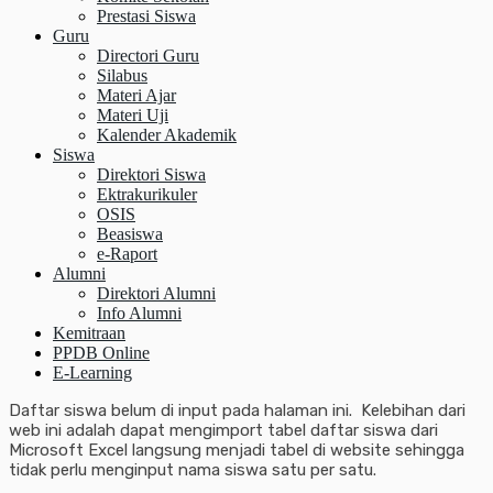
Prestasi Siswa
Guru
Directori Guru
Silabus
Materi Ajar
Materi Uji
Kalender Akademik
Siswa
Direktori Siswa
Ektrakurikuler
OSIS
Beasiswa
e-Raport
Alumni
Direktori Alumni
Info Alumni
Kemitraan
PPDB Online
E-Learning
Daftar siswa belum di input pada halaman ini. Kelebihan dari
web ini adalah dapat mengimport tabel daftar siswa dari
Microsoft Excel langsung menjadi tabel di website sehingga
tidak perlu menginput nama siswa satu per satu.