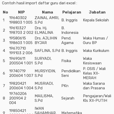
Contoh hasil import daftar guru dari excel :
No
NIP
Nama
Pelajaran
Jabatan
19640302
ZAINAL AMRI,
1
B. Inggris
Kepala Sekolah
198803 1 005
S.Pd
19610327
Dra. Hj.
B.
2
198703 2 002
ELMALINA
Indonesia
19580615
Drs. AJLIHIN
Pend.
Waka Humas /
3
198603 1 005
BYJAR
Agama
Guru BP
19670710
4
SAFLINA, S.Pd
B. Inggris
Waka Kurikulum
199103 2 006
19690611
SURYADI,
Waka
5
Fisika
200504 1 001
S.Pd
Kesiswaan
P. OSIS / Wali
19740719
MURSYIDIN,
Pendidikan
6
Kelas XII-
200604 1 007
S.Pd
Seni
MERAH
19820421
MUSRIADI,
Waka Sarana
7
PKn
200604 1 004
S.Pd
dan Prasana
19760206
MAILISMA,
Pengajaran/Wali
8
200904 2
Sejarah
S.Pd
Kls XII-PUTIH
004
IWAN
19850421
9
SAHAMHAR,
Matematika