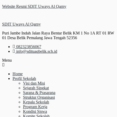
Website Resmi SDIT Uways Al Qarny
SDIT Uways Al Qarny
Puri Jambe Indah Jalan Raya Bentar Belik KM 1 No 1A RT 01 RW
01 Desa Belik Pemalang Jawa Tengah 52356
082323856067
info@sdituaqbelik.sch.id
Menu
Home
Profil Sekolah
Visi dan Misi
Sejarah Singkat
Sarana & Prasarana
Struktur Organisasi
Kepala Sekolah
Program Kerja
Kondisi Siswa
Komite Sekolah