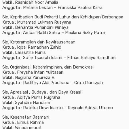
Wakil : Rashidah Noor Amalia
Anggota : Meliana Lestari – Fransiska Paulina Kaha
Sie. Kepribadian Budi Pekerti Luhur dan Kehidupan Berbangsa
Ketua : Muhamad Lukman Rusyana
Wakil : Denantia Puriandini Winaya
Anggota : Ambar Ratih Sahra – Maulana Rizky Putra
Sie. Keterampilan dan Kewirausahaan
Ketua : Iqbal Ramadhan Zahid
Wakil : Larasitha Nunis
Anggota : Sofie Tsaurah Islami – Fitrias Rahayu Ramdhani
Sie. Organisasi, Kepemimpinan, dan Demokrasi
Ketua : Freysha Intan Yulitasari
Wakil : Nugraha Yanureza R.
Anggota : Radithya Aldi Pradhana – Citra Riansyah
Sie. Apresiasi , Budaya , dan Daya Kreasi
Ketua : Aditya Purna Nugraha
Wakil : Syahdini Handiani
Anggota : Ratifika Dewi Irianto – Reynald Aditya Utomo
Sie. Kesehatan Jasmani
Ketua : Elmus Rahma
Wakil : Wiriadiningrat