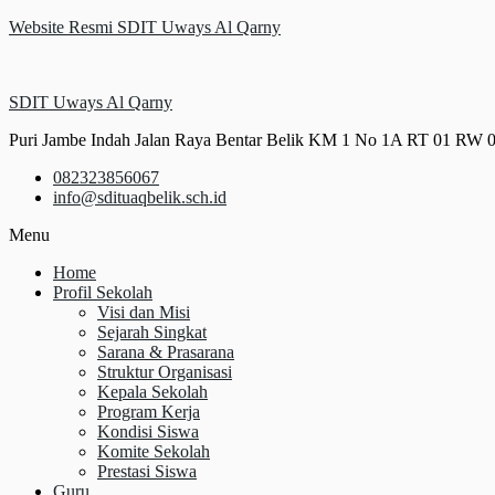
Website Resmi SDIT Uways Al Qarny
SDIT Uways Al Qarny
Puri Jambe Indah Jalan Raya Bentar Belik KM 1 No 1A RT 01 RW 
082323856067
info@sdituaqbelik.sch.id
Menu
Home
Profil Sekolah
Visi dan Misi
Sejarah Singkat
Sarana & Prasarana
Struktur Organisasi
Kepala Sekolah
Program Kerja
Kondisi Siswa
Komite Sekolah
Prestasi Siswa
Guru