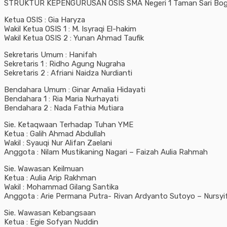
STRUKTUR KEPENGURUSAN OSIS SMA Negeri 1 Taman Sari Bogo
Ketua OSIS : Gia Haryza
Wakil Ketua OSIS 1 : M. Isyraqi El-hakim
Wakil Ketua OSIS 2 : Yunan Ahmad Taufik
Sekretaris Umum : Hanifah
Sekretaris 1 : Ridho Agung Nugraha
Sekretaris 2 : Afriani Naidza Nurdianti
Bendahara Umum : Ginar Amalia Hidayati
Bendahara 1 : Ria Maria Nurhayati
Bendahara 2 : Nada Fathia Mutiara
Sie. Ketaqwaan Terhadap Tuhan YME
Ketua : Galih Ahmad Abdullah
Wakil : Syauqi Nur Alifan Zaelani
Anggota : Nilam Mustikaning Nagari – Faizah Aulia Rahmah
Sie. Wawasan Keilmuan
Ketua : Aulia Arip Rakhman
Wakil : Mohammad Gilang Santika
Anggota : Arie Permana Putra- Rivan Ardyanto Sutoyo – Nursyif
Sie. Wawasan Kebangsaan
Ketua : Egie Sofyan Nuddin