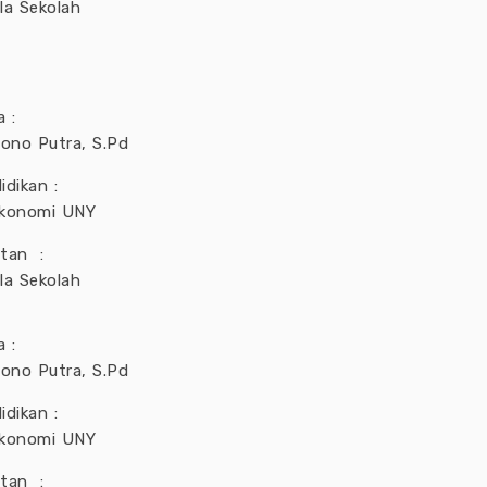
la Sekolah
 :
iono Putra, S.Pd
idikan :
konomi UNY
atan :
la Sekolah
 :
iono Putra, S.Pd
idikan :
konomi UNY
atan :