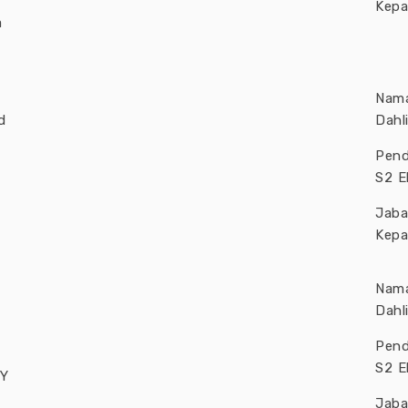
Kepa
a
Nama
d
Dahl
Pend
S2 E
Jab
Kepa
Nama
Dahl
Pend
S2 E
NY
Jab