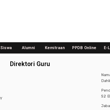
Siswa
Alumni
Kemitraan
PPDB Online
E-
Direktori Guru
Nama
Dahl
Pend
S2 E
NY
Jab