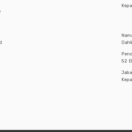
Kepa
a
Nama
d
Dahl
Pend
S2 E
Jab
Kepa