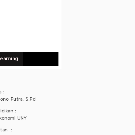
Learning
 :
iono Putra, S.Pd
idikan :
konomi UNY
atan :