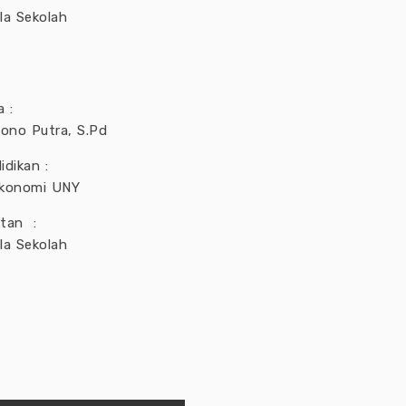
la Sekolah
 :
iono Putra, S.Pd
idikan :
konomi UNY
atan :
la Sekolah